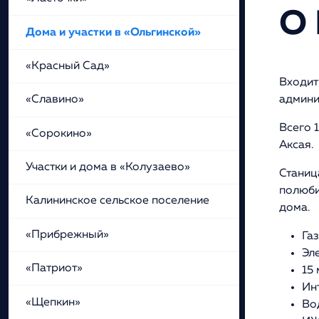
О
Дома и участки в «Ольгинской»
«Красный Сад»
Входит
админи
«Славино»
Всего 
«Сорокино»
Аксая.
Участки и дома в «Колузаево»
Станиц
полюби
Калининское сельское поселение
дома.
«Прибрежный»
Газ
Эл
«Патриот»
15
Ин
«Щепкин»
Во