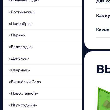
«Времена Года»
Для к
«Боттичелли»
Как ку
«Приозёрье»
Какие
«Париж»
«Беловодье»
«Донской»
В
«Озёрный»
«Вишнёвый Сад»
«Новостепной»
«Изумрудный»