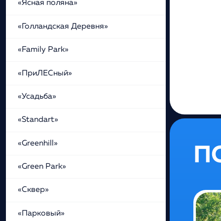
«Ясная поляна»
«Голландская Деревня»
«Family Park»
«ПриЛЕСный»
«Усадьба»
«Standart»
«Greenhill»
П
«Green Park»
«Сквер»
«Парковый»