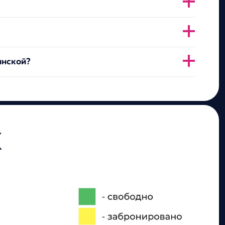
инской?
К