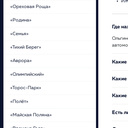
ИЖ
«Ореховая Роща»
«Родина»
Где на
«Семья»
Ольгин
автомо
«Тихий Берег»
«Аврора»
Какие
«Олимпийский»
Какие 
«Торос-Парк»
Какие
«Полёт»
Есть л
«Майская Поляна»