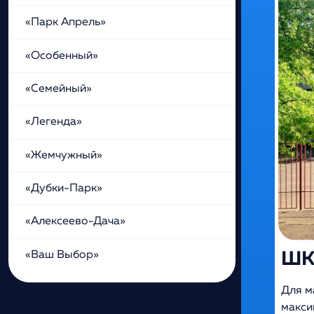
«Парк Апрель»
«Особенный»
«Семейный»
«Легенда»
«Жемчужный»
«Дубки-Парк»
«Алексеево-Дача»
«Ваш Выбор»
ШК
Для м
макси