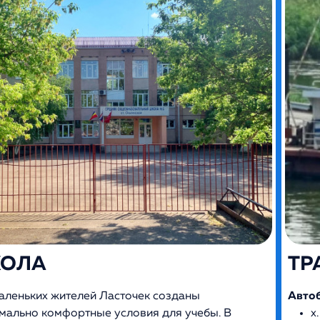
ОЛА
ТР
аленьких жителей Ласточек созданы
Авто
мально комфортные условия для учебы. В
х