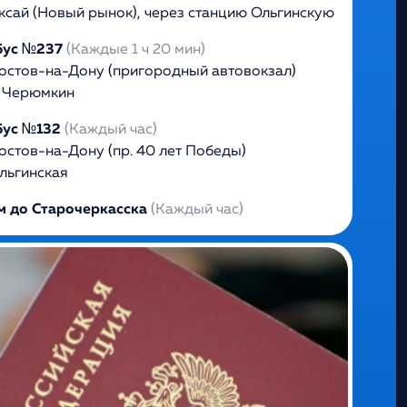
ксай (Новый рынок), через станцию Ольгинскую
бус №237
(Каждые 1 ч 20 мин)
остов-на-Дону (пригородный автовокзал)
. Черюмкин
бус №132
(Каждый час)
остов-на-Дону (пр. 40 лет Победы)
льгинская
 до Старочеркасска
(Каждый час)