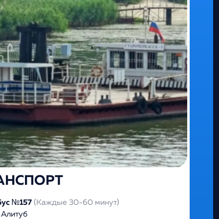
АНСПОРТ
бус №157
(Каждые 30-60 минут)
. Алитуб