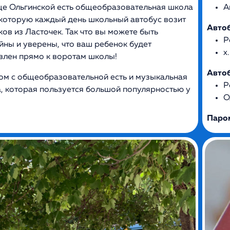
це Ольгинской есть общеобразовательная школа
А
 которую каждый день школьный автобус возит
Авто
ков из Ласточек. Так что вы можете быть
Р
йны и уверены, что ваш ребенок будет
х
влен прямо к воротам школы!
Авто
ом с общеобразовательной есть и музыкальная
Р
, которая пользуется большой популярностью у
О
!
Паром