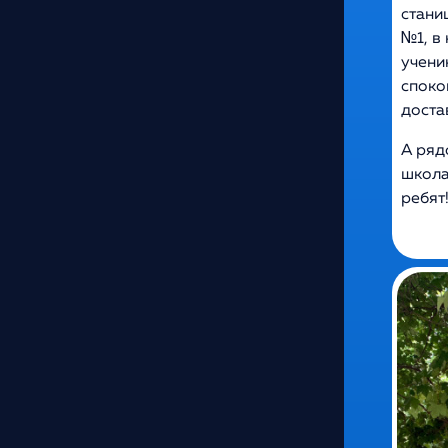
стани
№1, в
учени
споко
доста
А ряд
школа
ребят