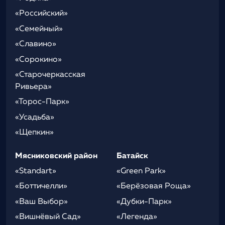
«Российский»
«Семейный»
«Славино»
«Сорокино»
«Старочеркасская
Ривьера»
«Торос-Парк»
«Усадьба»
«Щепкин»
Мясниковский район
Батайск
«Standart»
«Green Park»
«Боттичелли»
«Берёзовая Роща»
«Ваш Выбор»
«Дубки-Парк»
«Вишнёвый Сад»
«Легенда»