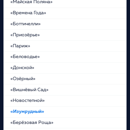
«Майская Поляна»
«Времена Года»
«Боттичелли»
«Приозёрье»
«Париж»
«Беловодье»
«Донской»
«Озёрный»
«Вишнёвый Сад»
«Новостепной»
«Изумрудный»
«Берёзовая Роща»