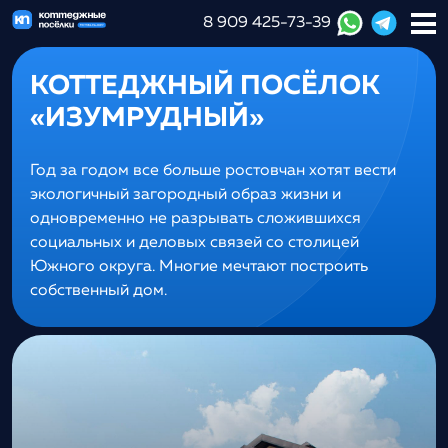
8 909 425-73-39
КОТТЕДЖНЫЙ ПОСЁЛОК
«ИЗУМРУДНЫЙ»
Год за годом все больше ростовчан хотят вести
экологичный загородный образ жизни и
одновременно не разрывать сложившихся
социальных и деловых связей со столицей
Южного округа. Многие мечтают построить
собственный дом.