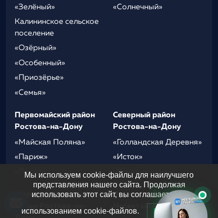
«Зелёный»
«Солнечный»
Калининское сельское
поселение
«Озёрный»
«Особенный»
«Приозёрье»
«Семья»
Первомайский район
Северный район
Ростова-на-Дону
Ростова-на-Дону
«Майская Поляна»
«Голландская Деревня»
«Париж»
«Исток»
«Полёт»
«Ясная поляна»
Мы используем cookie-файлы для наилучшего
представления нашего сайта. Продолжая
использовать этот сайт, вы соглашаетесь с
Железнодорожный
Родионово-
район Ростова-на-
Несветайский район
использованием cookie-файлов.
Принять