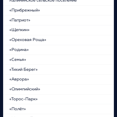
Калининское сельское поселение
«Прибрежный»
«Патриот»
«Щепкин»
«Ореховая Роща»
«Родина»
«Семья»
«Тихий Берег»
«Аврора»
«Олимпийский»
«Торос-Парк»
«Полёт»