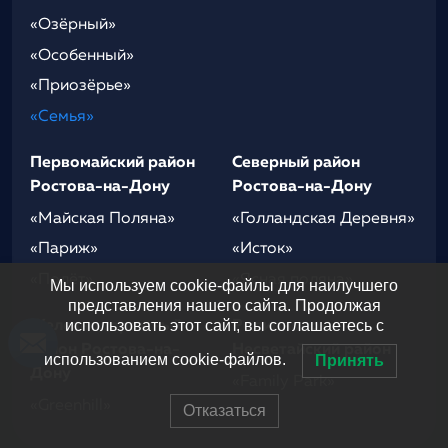
«Озёрный»
«Особенный»
«Приозёрье»
«Семья»
Первомайский район
Северный район
Ростова-на-Дону
Ростова-на-Дону
«Майская Поляна»
«Голландская Деревня»
«Париж»
«Исток»
«Полёт»
«Ясная поляна»
Мы используем cookie-файлы для наилучшего
представления нашего сайта. Продолжая
использовать этот сайт, вы соглашаетесь с
Железнодорожный
Родионово-
район Ростова-на-
Несветайский район
использованием cookie-файлов.
Принять
Дону
«Family Park»
«Greenhill»
Отказаться