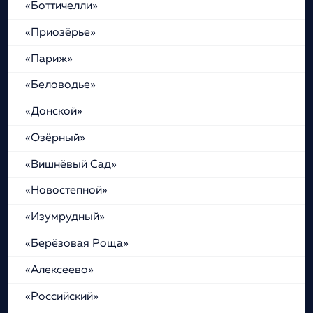
«Боттичелли»
«Приозёрье»
«Париж»
«Беловодье»
«Донской»
«Озёрный»
«Вишнёвый Сад»
«Новостепной»
«Изумрудный»
«Берёзовая Роща»
«Алексеево»
«Российский»