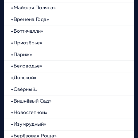
«Майская Поляна»
«Времена Года»
«Боттичелли»
«Приозёрье»
«Париж»
«Беловодье»
«Донской»
«Озёрный»
«Вишнёвый Сад»
«Новостепной»
«Изумрудный»
«Берёзовая Роща»