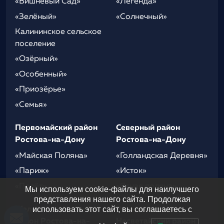
«Вишнёвый Сад»
«Легенда»
«Зелёный»
«Солнечный»
Калининское сельское
поселение
«Озёрный»
«Особенный»
«Приозёрье»
«Семья»
Первомайский район
Северный район
Ростова-на-Дону
Ростова-на-Дону
«Майская Поляна»
«Голландская Деревня»
«Париж»
«Исток»
«Полёт»
«Ясная поляна»
Мы используем cookie-файлы для наилучшего
представления нашего сайта. Продолжая
использовать этот сайт, вы соглашаетесь с
Железнодорожный
Родионово-
район Ростова-на-
Несветайский район