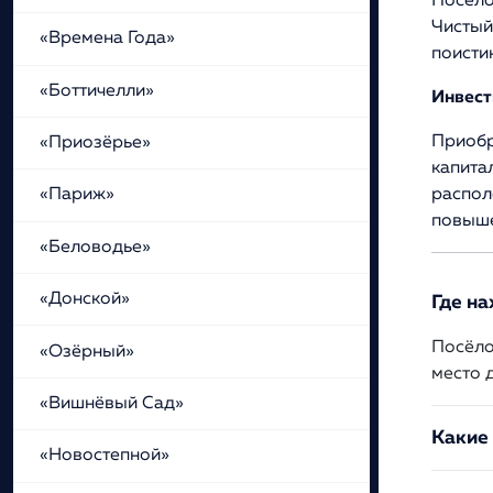
Посело
Чистый
«Времена Года»
поисти
«Боттичелли»
Инвест
Приобр
«Приозёрье»
капита
распол
«Париж»
повыше
«Беловодье»
«Донской»
Где н
Посёло
«Озёрный»
место 
«Вишнёвый Сад»
Какие
«Новостепной»