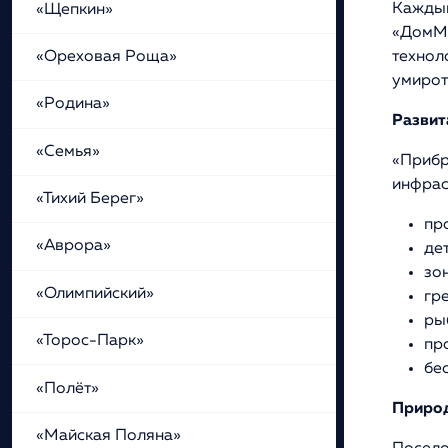
Каждый
«Щепкин»
«ДомМа
«Ореховая Роща»
технол
умирот
«Родина»
Развит
«Семья»
«Прибр
инфрас
«Тихий Берег»
пр
«Аврора»
де
зо
«Олимпийский»
гр
ры
«Торос-Парк»
про
бе
«Полёт»
Природ
«Майская Поляна»