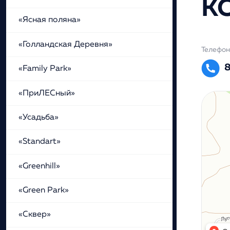
К
«Ясная поляна»
«Голландская Деревня»
Телефон
8
«Family Park»
«ПриЛЕСный»
«Усадьба»
«Standart»
«Greenhill»
«Green Park»
«Сквер»