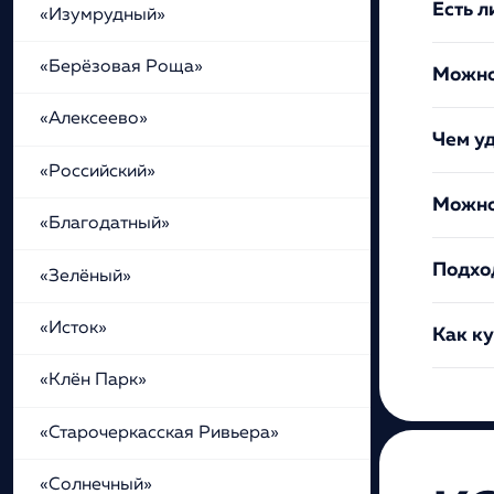
Есть л
«Изумрудный»
«Берёзовая Роща»
Можно
«Алексеево»
Чем у
«Российский»
Можно 
«Благодатный»
Подхо
«Зелёный»
«Исток»
Как к
«Клён Парк»
«Старочеркасская Ривьера»
«Солнечный»