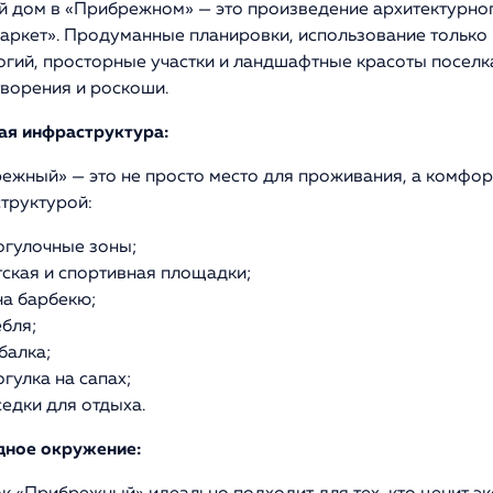
 дом в «Прибрежном» — это произведение архитектурного
ркет». Продуманные планировки, использование только
огий, просторные участки и ландшафтные красоты посел
ворения и роскоши.
ая инфраструктура:
ежный» — это не просто место для проживания, а комфор
труктурой:
огулочные зоны;
тская и спортивная площадки;
на барбекю;
ебля;
балка;
гулка на сапах;
седки для отдыха.
ное окружение: