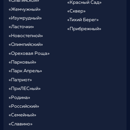
«Ольгинской»
«Красный Сад»
«Жемчужный»
«Сквер»
«Изумрудный»
«Тихий Берег»
«Ласточки»
«Прибрежный»
«Новостепной»
«Олимпийский»
«Ореховая Роща»
«Парковый»
«Парк Апрель»
«Патриот»
«ПриЛЕСный»
«Родина»
«Российский»
«Семейный»
«Славино»